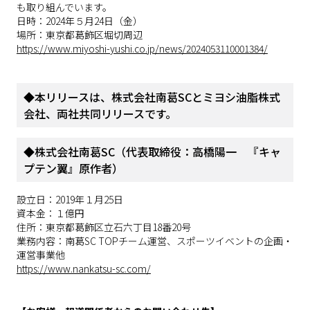
も取り組んでいます。
日時：2024年５月24日（金）
場所：東京都葛飾区堀切周辺
https://www.miyoshi-yushi.co.jp/news/2024053110001384/
◆本リリースは、株式会社南葛SCとミヨシ油脂株式
会社、両社共同リリースです。
◆株式会社南葛SC（代表取締役：高橋陽一 『キャ
プテン翼』原作者）
設立日：2019年１月25日
資本金：１億円
住所：東京都葛飾区立石六丁目18番20号
業務内容：南葛SC TOPチーム運営、スポーツイベントの企画・
運営事業他
https://www.nankatsu-sc.com/