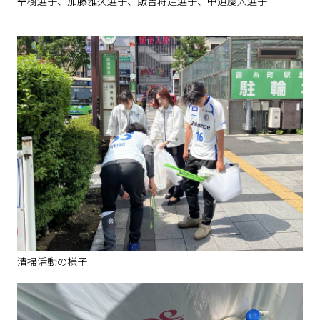
幸樹選手、加藤雅久選手、飯吉将通選手、中道慶人選手
清掃活動の様子