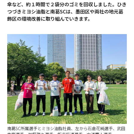
傘など、約１時間で２袋分のゴミを回収しました。ひき
つづきミヨシ油脂と南葛SCは、墨田区や両社の地元葛
飾区の環境改善に取り組んでいきます。
南葛SC所属選手とミヨシ油脂社員、左から石倉花純選手、武田