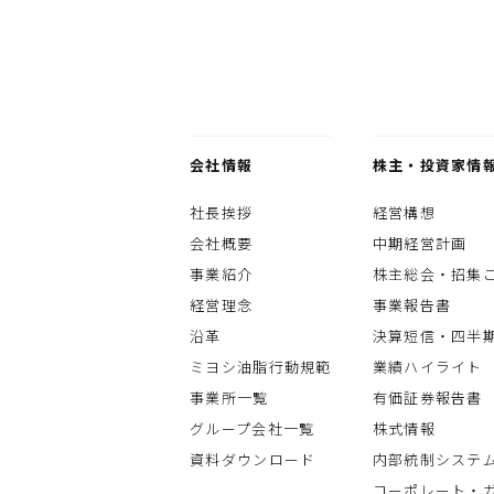
会社情報
株主・投資家情
社長挨拶
経営構想
会社概要
中期経営計画
事業紹介
株主総会・招集
経営理念
事業報告書
沿革
決算短信・四半
ミヨシ油脂行動規範
業績ハイライト
事業所一覧
有価証券報告書
グループ会社一覧
株式情報
資料ダウンロード
内部統制システ
コーポレート・