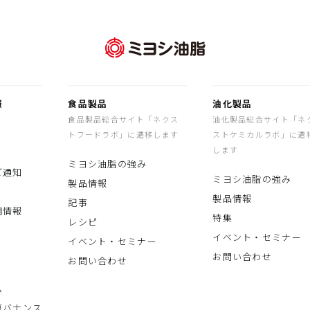
報
食品製品
油化製品
食品製品総合サイト「ネクス
油化製品総合サイト「ネ
トフードラボ」に遷移します
ストケミカルラボ」に遷
します
ミヨシ油脂の強み
ご通知
ミヨシ油脂の強み
製品情報
製品情報
記事
期情報
特集
レシピ
イベント・セミナー
イベント・セミナー
お問い合わせ
お問い合わせ
ム
ガバナンス