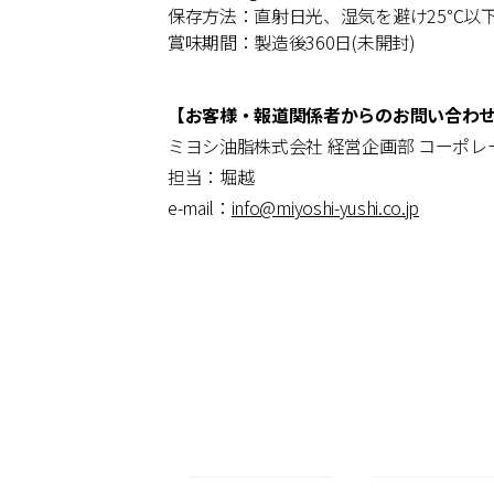
保存方法：直射日光、湿気を避け25℃以
賞味期間：製造後360日(未開封)
【お客様・報道関係者からのお問い合わ
ミヨシ油脂株式会社 経営企画部 コーポ
担当：堀越
e-mail：
info@miyoshi-yushi.co.jp