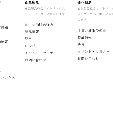
報
食品製品
油化製品
食品製品総合サイト「ネクス
油化製品総合サイト「ネ
トフードラボ」に遷移します
ストケミカルラボ」に遷
します
ミヨシ油脂の強み
ご通知
ミヨシ油脂の強み
製品情報
製品情報
記事
期情報
特集
レシピ
イベント・セミナー
イベント・セミナー
お問い合わせ
お問い合わせ
ム
ガバナンス