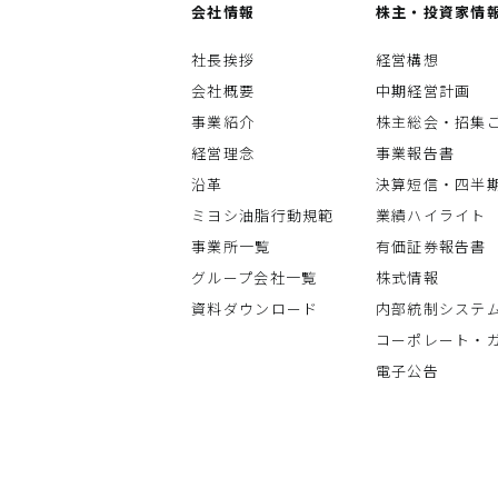
会社情報
株主・投資家情
社長挨拶
経営構想
会社概要
中期経営計画
事業紹介
株主総会・招集
経営理念
事業報告書
沿革
決算短信・四半
ミヨシ油脂行動規範
業績ハイライト
事業所一覧
有価証券報告書
グループ会社一覧
株式情報
資料ダウンロード
内部統制システ
コーポレート・
電子公告